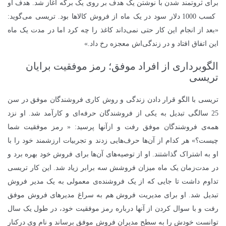
برای ثروتمند شدن با نوشتن یک هدف بر روی یک برگه آغاز شد. هدف او
کسب 1000 دلار سود در یک ماه از فروش کالاها بود. تریسی می‌گوید:
«بعد از انجام این کار حتی نمی‌داند کاغذ را چه کرد اما در مدت یک ماه
این اتفاق افتاد و در زندگی‌اش معجزه رخ داد.»
الگوبرداری از افراد موفق؛ رمز موفقیت برایان
تریسی
تریسی با الگو قرار دادن زندگی و روش کاری فروشندگان موفق در سن
25 سالگی تبدیل به یکی از فروشندگان حرفه‌ای و کارآمد شد. او نزد
همه‌ی فروشندگان موفق رفت و ازآنها پرسید: « رمز موفقیت شما
چیست؟» هر کدام از آن‌ها حرف‌هایی زدند و تجربیات ارزشمند خود را با
او به اشتراک گذاشتند. او از توصیه‌های آن‌ها برای فروش خود بهره برد و
در مدت‌زمان یک ماه میزان فروشش سه برابر زیاد شد. این کار تریسی
تداوم داشت تا جایی که از یک فروشنده‌ی معمولی به یک مدیر فروش
تبدیل شد. او برای مدیریت فروش هم به سراغ مدیرهای فروش موفق
رفت و با سوال کردن از آنها درباره رمز موفقیت خود، در طول یک سال
توانست خودش را به سطح مدیران فروش موفق برساند و نام وی درکنار