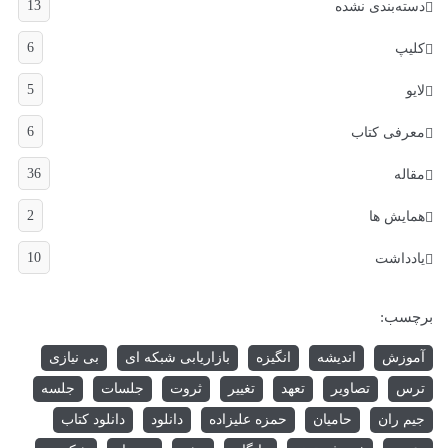
13
دسته‌بندی نشده
6
کلیپ
5
لایو
6
معرفی کتاب
36
مقاله
2
همایش ها
10
یادداشت
برچسب:
آموزش
اندیشه
انگیزه
بازاریابی شبکه ای
بی نیازی
ترس
تصاویر
تعهد
تغییر
ثروت
جلسات
جلسه
جیم ران
حامیان
حمزه علیزاده
دانلود
دانلود کتاب