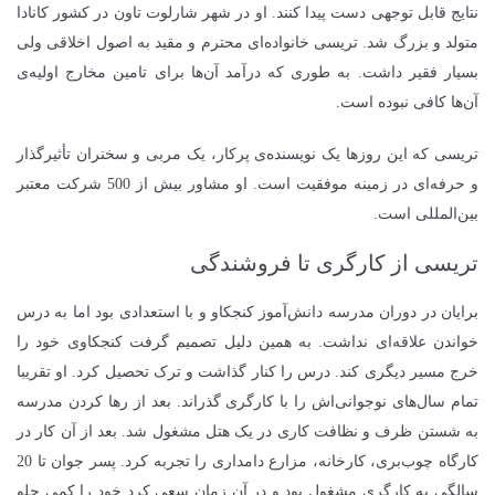
نتایج قابل توجهی دست پیدا کنند. او در شهر شارلوت تاون در کشور کانادا
متولد و بزرگ شد. تریسی خانواده‌ای محترم و مقید به اصول اخلاقی ولی
بسیار فقیر داشت. به طوری که درآمد آن‌ها برای تامین مخارج اولیه‌ی
آن‌ها کافی نبوده است.
تریسی که این روزها یک نویسنده‌ی پرکار، یک مربی و سخنران تأثیرگذار
و حرفه‌ای در زمینه موفقیت است. او مشاور بیش از 500 شرکت معتبر
بین‌المللی است.
تریسی از کارگری تا فروشندگی
برایان در دوران مدرسه دانش‌آموز کنجکاو و با استعدادی بود اما به درس
خواندن علاقه‌ای نداشت. به همین دلیل تصمیم گرفت کنجکاوی خود را
خرج مسیر دیگری کند. درس را کنار گذاشت و ترک تحصیل کرد. او تقریبا
تمام سال‌های نوجوانی‌اش را با کارگری گذراند. بعد از رها کردن مدرسه
به شستن ظرف و نظافت کاری در یک هتل مشغول شد. بعد از آن کار در
کارگاه چوب‌بری، کارخانه، مزارع دامداری را تجربه کرد. پسر جوان تا 20
سالگی به کارگری مشغول بود و در آن زمان سعی کرد خود را کمی جلو