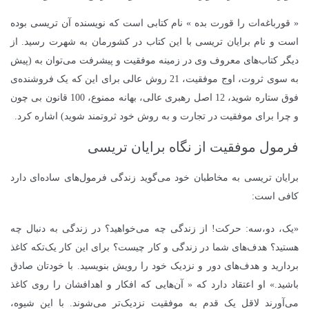
« قورباغه‌ات را قورت بده » نام کتابی است که نویسنده آن تریسی بوده
است و نام برایان تریسی با این کتاب در کشورمان به شهرت رسید. از
دیگر کتاب‌های معروف وی در زمینه موفقیت و پیشرفت می‌توان به (پیش
به سوی ثروت، اوج موفقیت، 21 روش عالی برای این که یک فروشنده‌ی
فوق ستاره شوید، 12 اصل رهبری عالی، بهانه ممنوع، 100 قانون بی چون
و چرا برای موفقیت در تجارت و به روش خود ثروتمند شوید) اشاره کرد.
فرمول موفقیت از نگاه برایان تریسی
برایان تریسی به مخاطبان خود می‌گوید زندگی فرمول‌های ساده‌ای دارد
کافی است:
«یک، دو،سه: حرکت! از زندگی چه می‌خواهید؟ در زندگی به دنبال چه
هستید؟ هدف‌های شما در زندگی و کار چیست؟ برای این کار یک‌تکه کاغذ
بردارید و هدف‌های دور و نزدیک خود را رویش بنویسید. با خودتان صادق
باشید.» او اعتقاد دارد که « آن‌هایی که افکار و اهدافشان را روی کاغذ
می‌آورند لاقل یک قدم به موفقیت نزدیک‌تر می‌شوند. با این شیوه،