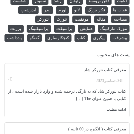
دعوت
ذهن ثروتمند
رایگان
رشد
سمینار
شکست
عقاب ها
فکر بزرگ
لایو
لورم
لیدر
لیدرشیپ
مصاحبه
مقاله
موفقیت
نتورک
نتورکر
نتورک مارکتینگ
همایش
پراسپکت
پراسپکتینگ
پرزنت
پیشرفت
پیگیری
کتاب
کنجکاوسازی
گفتگو
یادداشت
پست های محبوب
معرفی کتاب نتورکر شاد
03
دسامبر
2023
1
کتاب نتورکر شاد که به تازگی ترجمه شده و وارد بازار شده است ، از
کتابی با همین عنوان The […]
ادامه مطلب
معرفی کتاب ( انگیزه در 60 ثانیه )