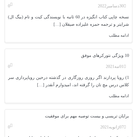
30
دسامبر
2022
0
نسخه چاپی کتاب انگیزه در 60 ثانیه با نویسندگی کیت و تام (بیگ ال)
شرایتر و ترجمه حمزه علیزاده صیقلان […]
ادامه مطلب
10 ویژگی نتورکرهای موفق
01
مه
2021
0
1) رویا پردازند اگر روزی روزگاری در گذشته درحین رویاپردازی سر
کلاس درس مچ تان را گرفته اند، امیدوارم آنقدر […]
ادامه مطلب
برایان تریسی و بیست توصیه مهم برای موفقیت
07
ژانویه
2021
0