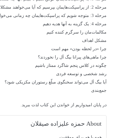
مرحله 2: از پراسپکت‌هایمان بپرسیم که آیا می‌خواهند مشکلات‌شان را حل کنند
مرحله 3: متوجه شویم که پراسپکت‌هایمان چه زمانی می‌خواهند مشکل‌شان حل شود
مرحله 4: یک گزینه به آنها هدیه دهیم
مکالمات‌مان را سرگرم کننده کنیم
مشکل اهداف
چرا «در لحظه بودن» مهم است
چرا ماهی‌های پیرانا بیگ اَل را نخوردند؟
چگونه در کلاس پنجم شاگرد ممتاز باشیم
رشد شخصی و توسعه فردی
آیا بیگ اَل می‌تواند سخنگوی مبلّغ رستوران مکزیکی شود؟
جمع‌بندی
در پایان امیدواریم از خواندن این کتاب لذت ببرید.
About حمزه علیزاده صیقلان
همه با هم برای موفقیت