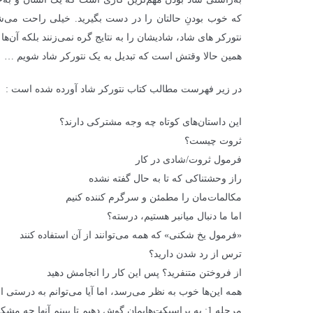
که خوب بودنِ حالتان را در دست بگیرید. خیلی راحت می‌شو
نتورکر های شاد، شادیشان را به نتایج گره نمی‌زنند بلکه آن‌ه
همین حالا وقتش است که تبدیل به یک نتورکر شاد شویم …
در زیر فهرست مطالب کتاب نتورکر شاد آورده شده است :
این داستان‌های کوتاه چه وجه مشترکی دارند؟
ثروت چیست؟
فرمول ثروت/شادی در کار
راز وحشتناکی که تا به حال گفته نشده
مکالمات‌مان را مطمئن و سرگرم کننده کنیم
اما ما دنبال میانبر هستیم، درسته؟
«فرمول یخ شکنی» که همه می‌توانند از آن استفاده کنند
ترس از رد شدن دارید؟
از فروختن متنفرید؟ پس این کار را انجامش دهید
همه این‌ها خوب به نظر می‌رسد، اما آیا می‌توانم به درستی ا
مرحله 1: به پراسپکت‌هایمان گوش دهیم تا ببینم آنها چه مشکلی دارند