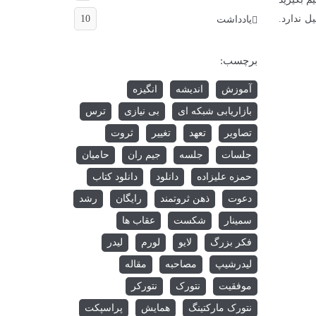
ل ندارد.
10
یادداشت
برچسب:
آموزش
اندیشه
انگیزه
بازاریابی شبکه ای
بی نیازی
ترس
تصاویر
تعهد
تغییر
ثروت
جلسات
جلسه
جیم ران
حامیان
حمزه علیزاده
دانلود
دانلود کتاب
دعوت
ذهن ثروتمند
رایگان
رشد
سمینار
شکست
عقاب ها
فکر بزرگ
لایو
لورم
لیدر
لیدرشیپ
مصاحبه
مقاله
موفقیت
نتورک
نتورکر
نتورک مارکتینگ
همایش
پراسپکت