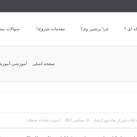
ه ای ؟
چرا پرشین وی؟
مقدمات شروع
سوالات متد
صفحه اصلی
آموزشی
-
آموز
,
کتاب
,
نتورکر شاد
,
نتورکرشاد
3 دسامبر, 2023
حمزه علیزاده صیقلان