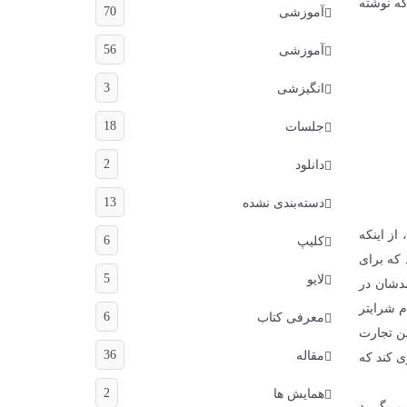
ن The Happy Network Marketer منتشر شده ، که نوشته
70
آموزشی
56
آموزشی
3
انگیزشی
18
جلسات
2
دانلود
13
دسته‌بندی نشده
از اینکه
6
کلیپ
 که برای
5
لایو
شدشان در
م شرایتر
6
معرفی کتاب
ین تجارت
36
مقاله
ی کند که
2
همایش ها
م بگیرید