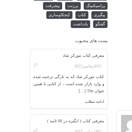
پراسپکتینگ
پرزنت
پیشرفت
پیگیری
کتاب
کنجکاوسازی
گفتگو
یادداشت
پست های محبوب
معرفی کتاب نتورکر شاد
03
دسامبر
2023
1
کتاب نتورکر شاد که به تازگی ترجمه شده
و وارد بازار شده است ، از کتابی با همین
عنوان The […]
ادامه مطلب
معرفی کتاب ( انگیزه در 60 ثانیه )
30
دسامبر
2022
0