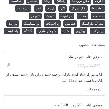
دعوت
ذهن ثروتمند
رایگان
رشد
سمینار
شکست
عقاب ها
فکر بزرگ
لایو
لورم
لیدر
لیدرشیپ
مصاحبه
مقاله
موفقیت
نتورک
نتورکر
نتورک مارکتینگ
همایش
پراسپکت
پراسپکتینگ
پرزنت
پیشرفت
پیگیری
کتاب
کنجکاوسازی
گفتگو
یادداشت
پست های محبوب
معرفی کتاب نتورکر شاد
03
دسامبر
2023
1
کتاب نتورکر شاد که به تازگی ترجمه شده و وارد بازار شده است ، از
کتابی با همین عنوان The […]
ادامه مطلب
معرفی کتاب ( انگیزه در 60 ثانیه )