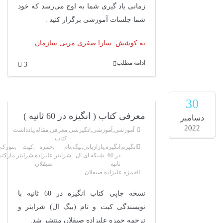
زمانی یاد گیری شما به اوج می‌رسد که خود
شما جلسات آموزشی برگزار کنید .
به کوشش: سارا صفری مربی سازمان
ادامه مطلب
3
30
معرفی کتاب ( انگیزه در 60 ثانیه )
دسامبر
2022
آموزشی
,
آموزشی
,
انگیزشی
,
معرفی
,
مقاله
,
یادداشت
کتاب
انگیزه
,
انگیزه
,
بازاریابی
,
بیگ
,
تام
,
حمزه
,
کیت
,
نتورک
در 60
شبکه ای
ال
شرایتر
علیزاده
شرایتر
مارکتی
ثانیه
صیقلان
حمزه علیزاده صیقلان
نسخه چاپی کتاب انگیزه در 60 ثانیه با
نویسندگی کیت و تام (بیگ ال) شرایتر و
ترجمه حمزه علیزاده صیقلان منتشر شد.