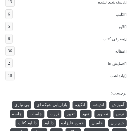
13
دسته‌بندی نشده
6
کلیپ
5
لایو
6
معرفی کتاب
36
مقاله
2
همایش ها
10
یادداشت
برچسب:
آموزش
اندیشه
انگیزه
بازاریابی شبکه ای
بی نیازی
ترس
تصاویر
تعهد
تغییر
ثروت
جلسات
جلسه
جیم ران
حامیان
حمزه علیزاده
دانلود
دانلود کتاب