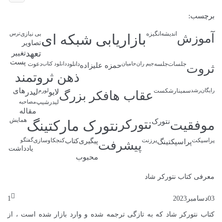
برچسب:
اندیشه
انگیزه
بی نیازی
ترس
آموزش
بازاریابی شبکه ای
تصاویر
تعهد
تغییر
پست
جلسات
جلسه
دانلود
دعوت
جیم ران
حامیان
حمزه علیزاده
دانلود کتاب
ثروت
ذهن ثروتمند
های
سمینار
شکست
رایگان
رشد
لایو
لورم
لیدر
عقاب ها
فکر بزرگ
لیدرشیپ
مصاحبه
مقاله
همایش
نتورک
نتورکر
موفقیت
نتورک مارکتینگ
پراسپکت
پرزنت
کنجکاوسازی
پراسپکتینگ
پیگیری
کتاب
گفتگو
پیشرفت
یادداشت
محبوب
معرفی کتاب نتورکر شاد
03
دسامبر
2023
1
کتاب نتورکر شاد که به تازگی ترجمه شده و وارد بازار شده است ، از